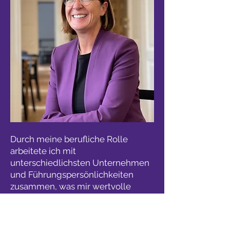
Durch meine berufliche Rolle
arbeitete ich mit
unterschiedlichsten Unternehmen
und Führungspersönlichkeiten
zusammen, was mir wertvolle
Einblicke in die Welt der
Wissenschaft und Wirtschaft
ermöglichte.
Als Senior Partnerin