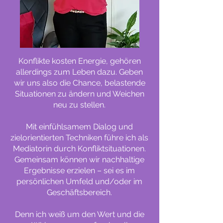
Konflikte kosten Energie, gehören
allerdings zum Leben dazu. Geben
wir uns also die Chance, belastende
Situationen zu ändern und Weichen
neu zu stellen.
Mit einfühlsamem Dialog und
zielorientierten Techniken führe ich als
Mediatorin durch Konfliktsituationen.
Gemeinsam können wir nachhaltige
Ergebnisse erzielen – sei es im
persönlichen Umfeld und/oder im
Geschäftsbereich.
Denn ich weiß um den Wert und die