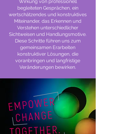
Wirkung von professionell
begleiteten Gesprächen, ein
wertschätzendes und konstruktives
Miteinander, das Erkennen und
Verstehen unterschiedlicher
Sichtweisen und Handlungsmotive.
Diese Schritte führen uns zum
gemeinsamen Erarbeiten
konstruktiver Lösungen, die
voranbringen und langfristige
Veränderungen bewirken.